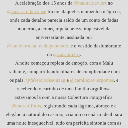
A celebração dos 15 anos da
@maluu.xavierr
no
@casarao_larrouse
foi um daqueles momentos mágicos,
onde cada detalhe parecia saído de um conto de fadas
moderno, a começar pela beleza impecável da
aniversariante, assinada por
@suelenrocha_makepenteado
, e o vestido deslumbrante
da
@casaquiziri
.
A noite começou repleta de emoção, com a Malu
radiante, compartilhando olhares de cumplicidade com
os pais,
@fabriciodesouzag
e
@camilaxaviergomes
, e
recebendo o carinho de uma família orgulhosa.
Estávamos lá com a nossa
Cobertura Fotográfica
@morettifotos
, registrando cada lágrima, abraço e a
elegância natural do casarão, criando o cenário ideal para
uma noite inesquecível, tudo em perfeita sintonia com as