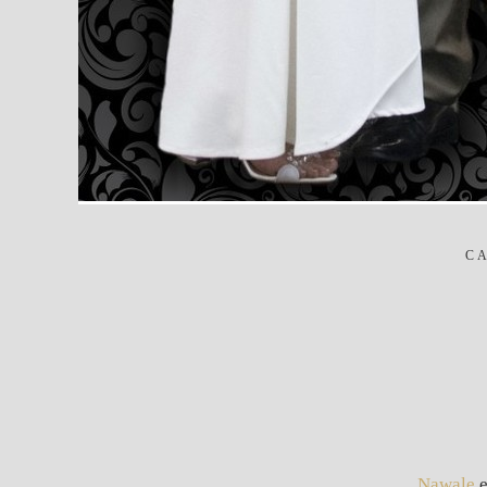
CA
Nawale