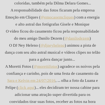
coloridas, também pela Dilma Delara Gomes...
A responsabilidade das fotos ficaram pela empresa
Emoção em Cliques (
@emocaoemcliques
) com a energia
e alto astral das fotógrafas Gisele e Monique
O vídeo ficou do casamento ficou pela responsabilidade
do meu amigo Danilo Dezem (
@danilodezem
)
O DJ Ney Heleno (
@djneyheleno
) animou a pista de
dança com seu alto astral musical e vídeos clipes no telão
para a galera dançar junto...
A Moretti Fotos (
@morettifotos
) agradece os noivos pela
confiança e carinho, pois de uma festa de casamento da
Sara e Kelvin em 24/07/2016
, ... olha a foto da Luana e
Felipe (
click aqui
)... eles decidiram ter nossa cabine para
adicionar uma atração super divertida para os
convidados tirar suas fotos, receber as fotos na hora