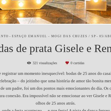
ENTO
ESPAÇO EMANUEL - MOGI DAS CRUZES / SP
05/AB
as de prata Gisele e Re
321
visualizações
0
curtidas
de registrar um momento inesquecível: bodas de 25 anos do casa
lebração – do jeitinho que uma história de amor tão bonita mer
 de um padre, foi um dos pontos mais emocionantes do dia. Os ol
ra conexão. Era impossível não se emocionar ao ver Gisele e
olhos de 25 anos atrás.
,
onde a festa aconteceu... e que festa! A pista de dança ferveu