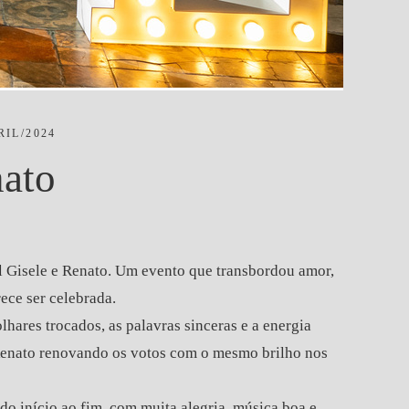
RIL/2024
nato
l Gisele e Renato. Um evento que transbordou amor,
ece ser celebrada.
hares trocados, as palavras sinceras e a energia
 Renato renovando os votos com o mesmo brilho nos
 do início ao fim, com muita alegria, música boa e