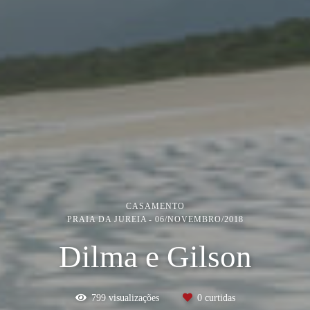
CASAMENTO
PRAIA DA JUREIA
06/NOVEMBRO/2018
Dilma e Gilson
799
visualizações
0
curtidas