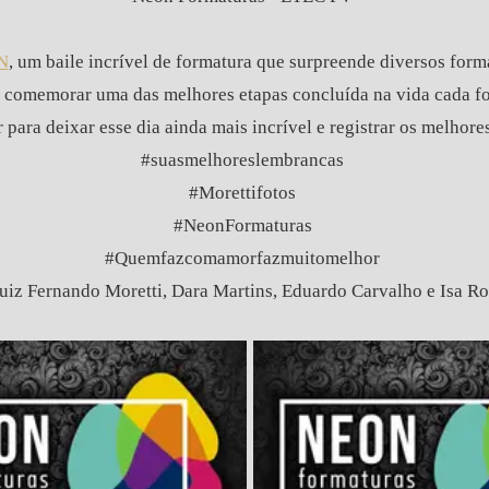
N
, um baile incrível de formatura que surpreende diversos form
a comemorar uma das melhores etapas concluída na vida cada f
r para deixar esse dia ainda mais incrível e registrar os melh
#suasmelhoreslembrancas
#Morettifotos
#NeonFormaturas
#Quemfazcomamorfazmuitomelhor
iz Fernando Moretti, Dara Martins, Eduardo Carvalho e Isa R