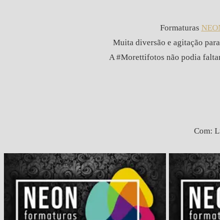
Formaturas
NEO
Muita diversão e agitação par
A #Morettifotos não podia falta
Com: Lu