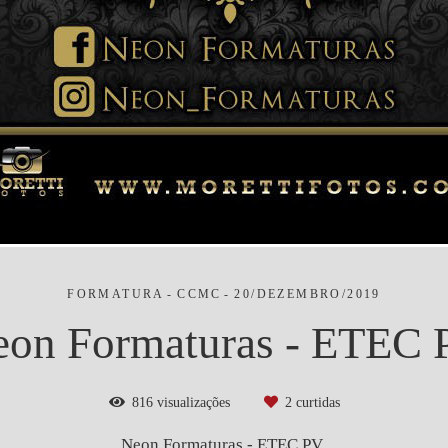
FORMATURA
CCMC
20/DEZEMBRO/2019
on Formaturas - ETEC
816
visualizações
2
curtidas
Neon Formaturas - ETEC PV