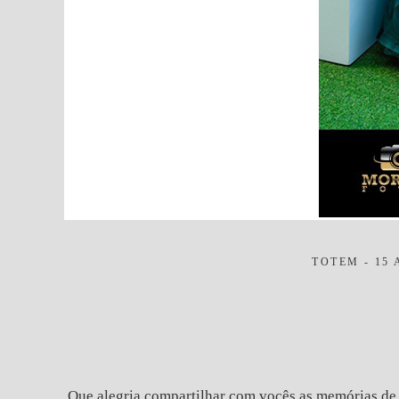
TOTEM - 15
Que alegria compartilhar com vocês as memórias de 