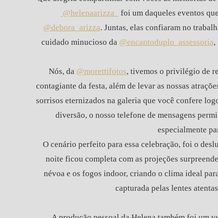
@helenaarizza_
foi um daqueles eventos que
@debora_arizza
. Juntas, elas confiaram no traba
cuidado minucioso da
@encantoduplo_assessoria
,
Nós, da
@morettifotos
, tivemos o privilégio de 
contagiante da festa, além de levar as nossas atraçõ
sorrisos eternizados na galeria que você confere log
diversão, o nosso telefone de mensagens permit
especialmente p
O cenário perfeito para essa celebração, foi o des
noite ficou completa com as projeções surpreend
névoa e os fogos indoor, criando o clima ideal pa
capturada pelas lentes atenta
A produção pessoal da Helena também foi um v