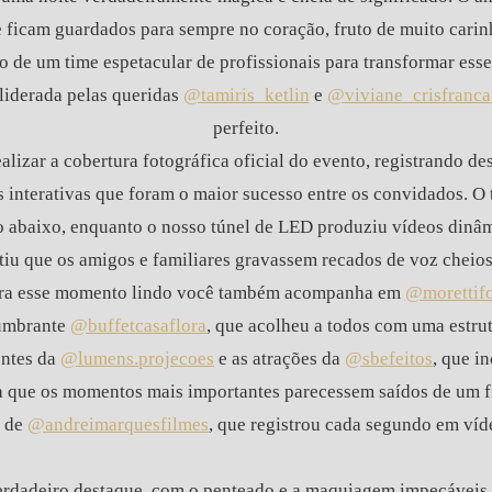
 ficam guardados para sempre no coração, fruto de muito carin
lho de um time espetacular de profissionais para transformar es
 liderada pelas queridas
@tamiris_ketlin
e
@viviane_crisfranca
perfeito.
realizar a cobertura fotográfica oficial do evento, registrando
es interativas que foram o maior sucesso entre os convidados. O
o abaixo, enquanto o nosso túnel de LED produziu vídeos dinâmi
iu que os amigos e familiares gravassem recados de voz cheios
ara esse momento lindo você também acompanha em
@morettif
lumbrante
@buffetcasaflora
, que acolheu a todos com uma estrut
entes da
@lumens.projecoes
e as atrações da
@sbefeitos
, que i
ra que os momentos mais importantes parecessem saídos de um fil
s de
@andreimarquesfilmes
, que registrou cada segundo em víd
erdadeiro destaque, com o penteado e a maquiagem impecáveis