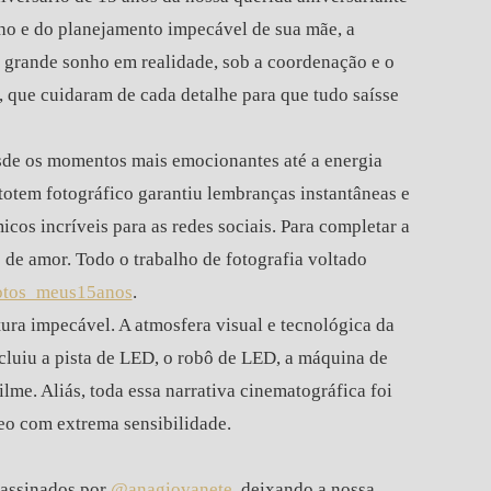
ho e do planejamento impecável de sua mãe, a
se grande sonho em realidade, sob a coordenação e o
, que cuidaram de cada detalhe para que tudo saísse
 desde os momentos mais emocionantes até a energia
 totem fotográfico garantiu lembranças instantâneas e
cos incríveis para as redes sociais. Para completar a
 de amor. Todo o trabalho de fotografia voltado
otos_meus15anos
.
ura impecável. A atmosfera visual e tecnológica da
ncluiu a pista de LED, o robô de LED, a máquina de
me. Aliás, toda essa narrativa cinematográfica foi
eo com extrema sensibilidade.
 assinados por
@anagiovanete
, deixando a nossa